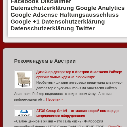
Facebook Disclaimer
Datenschutzerklärung Google Analytics
Google Adsense Haftungsausschluss
Google +1 Datenschutzerklärung
Datenschutzerklärung Twitter
Рекомендуем в Австрии
Дизайнер-декоратор в Австрии Анастасия Райхер:
оригинальные идеи на любой вкус
Необычный дизайн интерьера придумала дизайнер-
декоратор с русскими корнями Анастасия Райхер.
Анастасия Райхер поделилась с редактором Фокус-Австрия
информацией об ...
Перейти »
ATOS Group GmbH – от машин скорой помощи до
медицинского оборудования
«Самое ценное в жизни – это сама жизнь» Философия