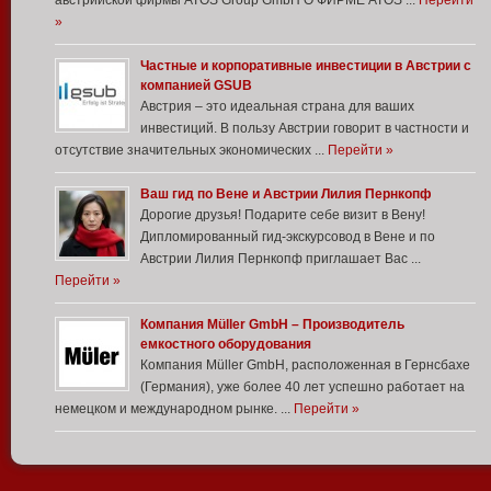
австрийской фирмы ATOS Group GmbH О ФИРМЕ ATOS ...
Перейти
»
Частные и корпоративные инвестиции в Австрии с
компанией GSUB
Австрия – это идеальная страна для ваших
инвестиций. В пользу Австрии говорит в частности и
отсутствие значительных экономических ...
Перейти »
Ваш гид по Вене и Австрии Лилия Пернкопф
Дорогие друзья! Подарите себе визит в Вену!
Дипломированный гид-экскурсовод в Вене и по
Австрии Лилия Пернкопф приглашает Вас ...
Перейти »
Компания Müller GmbH – Производитель
емкостного оборудования
Компания Müller GmbH, расположенная в Гернсбахе
(Германия), уже более 40 лет успешно работает на
немецком и международном рынке. ...
Перейти »