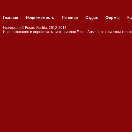
Главная
Недвижимость
Лечение
Отдых
Фирмы
Ка
Impressum
©
Focus-Austria
, 2012-2013
Использование и перепечатка материалов
Focus-Аustria.ru
возможны только