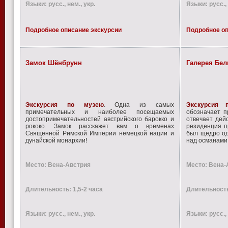
Языки: русс., нем., укр.
Языки: русс., 
Подробное описание экскурсии
Подробное оп
Замок Шёнбрунн
Галерея Бел
Экскурсия по музею
. Одна из самых
Экскурсия 
примечательных и наиболее посещаемых
обозначает п
достопримечательностей австрийского барокко и
отвечает дей
рококо. Замок расскажет вам о временах
резиденция п
Священной Римской Империи немецкой нации и
был щедро од
дунайской монархии!
над османами
Место: Вена-Австрия
Место: Вена-
Длительность: 1,5-2 часа
Длительность
Языки: русс., нем., укр.
Языки: русс., 