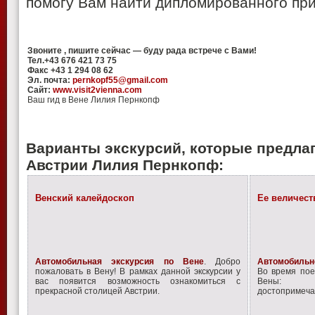
помогу Вам найти дипломированного при
Звоните , пишите сейчас — буду рада встрече с Вами!
Тел.+43 676 421 73 75
Факс +43 1 294 08 62
Эл. почта:
pernkopf55@gmail.com
Сайт:
www.visit2vienna.com
Ваш гид в Вене Лилия Пернкопф
Варианты экскурсий, которые предлага
Австрии Лилия Пернкопф:
Венский калейдоскоп
Ее величест
Автомобильная экскурсия по Вене
. Добро
Автомобильн
пожаловать в Вену! В рамках данной экскурсии у
Во время пое
вас появится возможность ознакомиться с
Вены: к
прекрасной столицей Австрии.
достопримеча