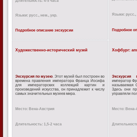
Длительность: 4-5 часа
Языки: русс., 
Языки: русс., нем., укр.
Подробное оп
Подробное описание экскурсии
Художественно-исторический музей
Хофбург: ап
Экскурсия по музею
. Этот музей был построен во
Экскурсия
времена правления императора Франца Иосифа
император Фр
для императорских коллекций картин и
называемая С
произведений искусства, он принадлежит к числу
Здесь они пр
самых значительных музеев мира.
управляли по
Место: Вена-Австрия
Место: Вена-
Длительность: 1,5-2 часа
Длительность