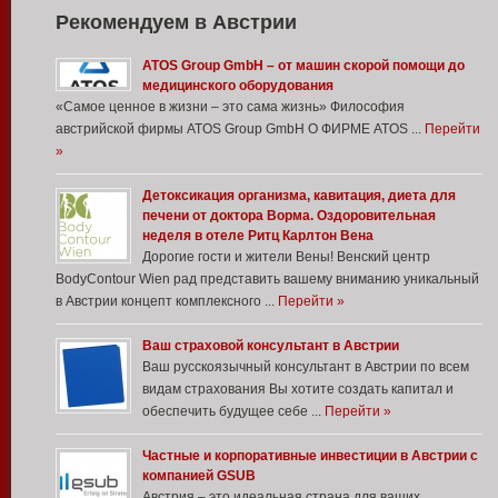
Рекомендуем в Австрии
ATOS Group GmbH – от машин скорой помощи до
медицинского оборудования
«Самое ценное в жизни – это сама жизнь» Философия
австрийской фирмы ATOS Group GmbH О ФИРМЕ ATOS ...
Перейти
»
Детоксикация организма, кавитация, диета для
печени от доктора Ворма. Оздоровительная
неделя в отеле Ритц Карлтон Вена
Дорогие гости и жители Вены! Венский центр
BodyContour Wien рад представить вашему вниманию уникальный
в Австрии концепт комплексного ...
Перейти »
Ваш страховой консультант в Австрии
Ваш русскоязычный консультант в Австрии по всем
видам страхования Вы хотите создать капитал и
обеспечить будущее себе ...
Перейти »
Частные и корпоративные инвестиции в Австрии с
компанией GSUB
Австрия – это идеальная страна для ваших