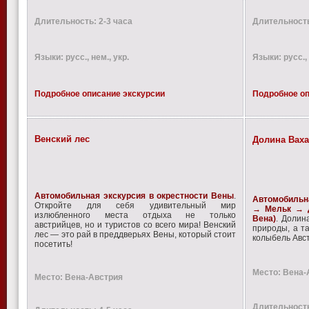
Длительность: 2-3 часа
Длительность
Языки: русс., нем., укр.
Языки: русс., 
Подробное описание экскурсии
Подробное оп
Венский лес
Долина Ваха
Автомобильная экскурсия в окрестности Вены
.
Автомобильн
Откройте для себя удивительный мир
→ Мельк → 
излюбленного места отдыха не только
Вена)
. Долин
австрийцев, но и туристов со всего мира! Венский
природы, а т
лес — это рай в преддверьях Вены, который стоит
колыбель Ав
посетить!
Место: Вена-
Место: Вена-Австрия
Длительность