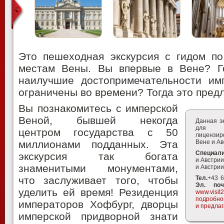
Это пешеходная экскурсия с гидом п
местам Вены. Вы впервые в Вене? Г
наилучшие достопримечательности им
ограничены во времени? Тогда это пред
Вы познакомитесь с имперской
Веной, бывшей некогда
Данная э
для в
центром государства с 50
лицензир
миллионами подданных. Эта
Вене и А
Специали
экскурсия так богата
и Австрии
знаменитыми монументами,
и Австри
что заслуживает того, чтобы
Тел.
+43 
Эл. поч
уделить ей время! Резиденция
www.visit
подробно
императоров Хофбург, дворцы
и предлаг
имперской придворной знати