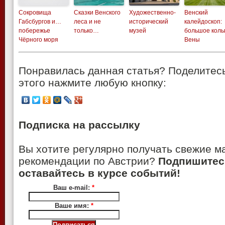
Сокровища
Сказки Венского
Художественно-
Венский
Габсбургов и…
леса и не
исторический
калейдоскоп:
побережье
только…
музей
большое коль
Чёрного моря
Вены
Понравилась данная статья? Поделитесь
этого нажмите любую кнопку:
Подписка на рассылку
Вы хотите регулярно получать свежие м
рекомендации по Австрии?
Подпишитес
оставайтесь в курсе событий!
Ваш e-mail:
*
Ваше имя:
*