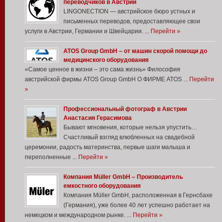
переводчиков в Австрии
LINGONECTION — австрийское бюро устных и
письменных переводов, предоставляющее свои
услуги в Австрии, Германии и Швейцарии. ...
Перейти »
ATOS Group GmbH – от машин скорой помощи до
медицинского оборудования
«Самое ценное в жизни – это сама жизнь» Философия
австрийской фирмы ATOS Group GmbH О ФИРМЕ ATOS ...
Перейти
»
Профессиональный фотограф в Австрии
Анастасия Герасимова
Бывают мгновения, которые нельзя упустить…
Счастливый взгляд влюбленных на свадебной
церемонии, радость материнства, первые шаги малыша и
переполненные ...
Перейти »
Компания Müller GmbH – Производитель
емкостного оборудования
Компания Müller GmbH, расположенная в Гернсбахе
(Германия), уже более 40 лет успешно работает на
немецком и международном рынке. ...
Перейти »