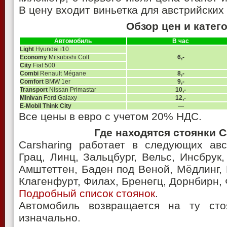
В цену входит виньетка для австрийских
Обзор цен и катег
Автомобиль
В час
Light
Hyundai i10
Economy
Mitsubishi Colt
6,-
City
Fiat 500
Combi
Renault Mégane
8,-
Comfort
BMW 1er
9,-
Transport
Nissan Primastar
10,-
Minivan
Ford Galaxy
12,-
E-Mobil Think City
—
Все цены в евро с учетом 20% НДС.
Где находятся стоянки C
Carsharing работает в следующих авс
Грац, Линц, Зальцбург, Вельс, Инсбрук,
Амштеттен, Баден под Веной, Мёдлинг,
Клагенфурт, Филах, Бренегц, Дорнбирн, 
Подробный список стоянок
.
Автомобиль возвращается на ту сто
изначально.