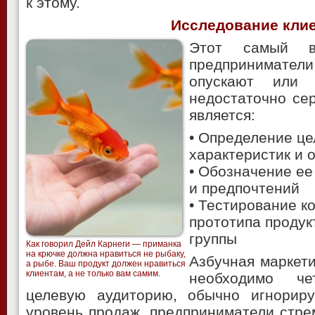
к этому.
Исследование кли
Этот самый в
предприниматели
опускают или 
недостаточно се
является:
• Определение це
характеристик и 
• Обозначение ее
и предпочтений
• Тестирование к
прототипа продук
группы
Как говорил Дейл Карнеги — приманка
на крючке должна нравиться не рыбаку,
Азбучная маркети
а рыбе. Ваш продукт должен нравиться
клиентам, а не только вам самим.
необходимо че
целевую аудиторию, обычно игнориру
уровень продаж, предприниматели стре