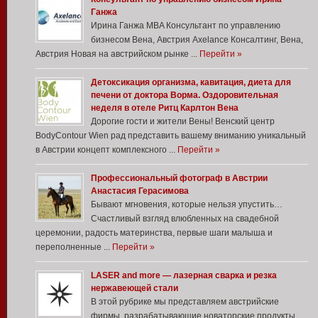
Ганжа
Ирина Ганжа MBA Консультант по управлению
бизнесом Вена, Австрия Axelance Консалтинг, Вена,
Австрия Новая на австрийском рынке ...
Перейти »
Детоксикация организма, кавитация, диета для
печени от доктора Ворма. Оздоровительная
неделя в отеле Ритц Карлтон Вена
Дорогие гости и жители Вены! Венский центр
BodyContour Wien рад представить вашему вниманию уникальный
в Австрии концепт комплексного ...
Перейти »
Профессиональный фотограф в Австрии
Анастасия Герасимова
Бывают мгновения, которые нельзя упустить…
Счастливый взгляд влюбленных на свадебной
церемонии, радость материнства, первые шаги малыша и
переполненные ...
Перейти »
LASER and more — лазерная сварка и резка
нержавеющей стали
В этой рубрике мы представляем австрийские
фирмы, разрабатывающие новаторские продукты