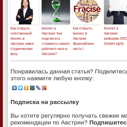
Как открыть
Бизнес в
Как открыть
Бизнес в
собственный
Австрии: Как
бизнес в
Австрии:
бизнес в
подсчитать
Австрии:
реформа ОО
Австрии, имея
стоимость своего
Франчайзинг,
(GmbH light)
студенческую
рабочего часа в
часть I
визу
Австрии?
Понравилась данная статья? Поделитесь
этого нажмите любую кнопку:
Подписка на рассылку
Вы хотите регулярно получать свежие м
рекомендации по Австрии?
Подпишитес